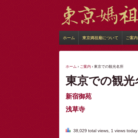
ホーム
東京媽祖廟について
ご案内
ホーム
›
ご案内
›
東京での観光名所
東京での観光
新宿御苑
浅草寺
38,029 total views, 1 views today