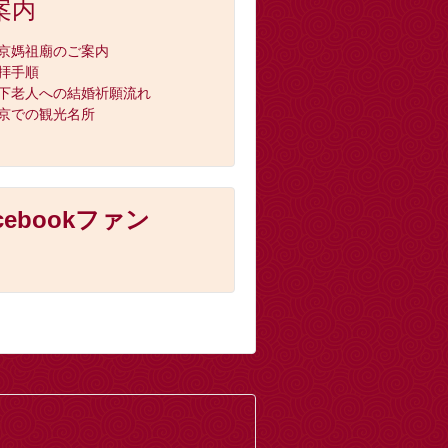
案内
京媽祖廟のご案内
拝手順
下老人への結婚祈願流れ
京での観光名所
cebookファン