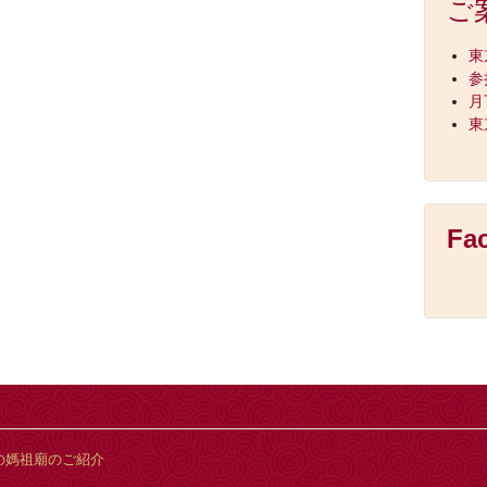
ご
東
参
月
東
Fa
の媽祖廟のご紹介