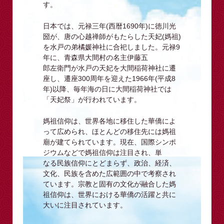
す。
日本では、元禄三年(西暦1690年)に徳川光
圀が、唐の心越禅師がもたらした天妃(媽祖)
を水戸の弟橘媛神社に合祀しました。元禄9
年に、青森県大間村の名主伊藤五
郎左衛門が水戸の天妃を大間稲荷神社に遷
座し、遷座300周年を迎えた1966年(平成8
年)以降、毎年海の日に大間稲荷神社では
「天妃祭」が行われています。
媽祖信仰は、世界各地に移住した華僑によ
って広められ、ほとんどの移住先には媽祖
廟が建てられています。現在、国際シンポ
ジウムなどで媽祖信仰は注目され、単
なる民族信仰にとどまらず、政治、経済、
文化、民族を含めた広範囲の中で考察され
ています。宗教と固有の文化が融合した媽
祖信仰は、世界における華僑の活躍と共に
大いに注目されています。