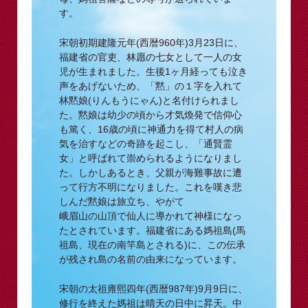
す。
宋朝初期建隆元年(西暦960年)3月23日に、
福建省の官吏、林愿の七女として一人の女
児が生まれました。生後1ヶ月経っても泣き
声をあげないため、「黙」の１字を入れて
林黙娘(りんもうにゃん)と名付けられまし
た。黙娘は幼少の頃から才気煥発で信仰心
も篤く、16歳の頃に神通力を得て村人の病
気を治すなどの奇跡を起こし、「通賢霊
女」と呼ばれて崇められるようになりまし
た。しかしあるとき、父親が海難事故に遭
って行方不明になりました。これを嘆き悲
しんだ黙娘は旅立ち、やがて
峨眉山の山頂で仙人に導かれて神様になっ
たとされています。福建省にある媽祖島(馬
祖島、現在の南竿島とされる)に、この伝承
が残され島の名前の由来になっています。
宋朝の太祖雍熙四年(西暦987年)9月9日に、
修行を終えた媽祖は晴天の日中に昇天。中