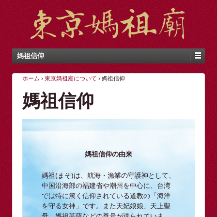
媽祖信仰
ホーム
›
東京媽祖廟について
›
媽祖信仰
媽祖信仰
媽祖信仰の由来
媽祖(まそ)は、航海・漁業の守護神として、
中国沿海部の福建省や潮州を中心に、台湾
では特に篤く信仰されている道教の「海洋
を守る女神」です。また天妃娘娘、天上聖
母、媽祖菩薩などの尊号が送られていま