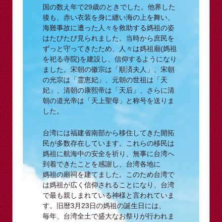
国の数え年で29歳のときでした。他界した
後も、赤い衣装を身に纏い海の上を舞い、
海難事故に遭った人々を救助する媽祖の姿
はたびたび見られました。当時から庶民を
ずっと守ってきたため、人々は媽祖廟(媽祖
を祀る寺院)を建設し、信仰するようになり
ました。宋朝の徽宗は「順済夫人」、宋朝
の光宗は「霊恵妃」、元朝の世祖は「天
妃」、清朝の康熙帝は「天后」、さらに清
朝の道光帝は「天上聖母」と称号を送りま
した。
台湾には福建省南部から移住してきた開拓
民が多数存在しています。これらの移民は
媽祖に航海中の安全を祈り、無事に台湾へ
到着できたことを感謝し、台湾各地に
媽祖の廟祠を建てました。このため台湾で
は媽祖が広く信仰されることになり、台湾
で最も親しまれている神様と言われていま
す。旧暦3月23日の媽祖の誕生日には、
毎年、台湾全土で盛大なお祭りが行われま