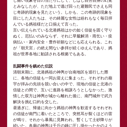
じ難い現象を目の当たりにして、しばし自分自身の幻覚
とみなしたが、ただ地上で逃げ回った避難民でさえも同
じ奇跡的現象を見たという。しかも、この奇跡的現象を
目にした人たちは、その綺麗な女性は紛れもなく毎日拝
んでいる媽祖様だと口揃えて言った。
言い伝えられている北港媽祖はかの如く信徒を固く守り
ぬく。厄払いのみならず、それに旱魃解消・雨乞い・疫
病払い・家内安全・豊作祈願などにも応えられる。これ
が「朝天宮」の絶え間ない参拝が続くゆえんであり、媽
祖が世界各地に勧請される根拠でもある。
乱闘事件を鎮めた伝説
清朝末期に、北港媽祖の神輿が台南地区を巡行した際
に、各地の信徒も一同お迎えに集まった。それぞれの廟
宇が拝みの先頭を競い合いの中で、現地の信徒と北港の
信徒との間で、互いに進路を相譲ろうとしなかった。激
情した双方は神輿が城から離れた後に、南門城外で武力
解決を挑む口約を交した。
昼過ぎに、帰途に向かう媽祖の神輿を歓送するそれぞれ
の信徒が南門に着いたところで、突然耳が裂くほどの雷
が鳴り、それから暴風に見舞われ、暫くして土砂降りが
続いた。各廟の神輿は千斤の錘に圧し掛かったかのよう