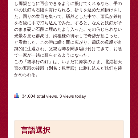
し両親ともに再会できるように援けてくれるなら、手の
中の鉄釘も石段を貫けられる」祈りを込めた願掛けをし
た。回りの衆目を集って、騒然とした中で、蕭氏が鉄釘
を石段に手で打ち込んでみた。すると、なんと鉄釘がそ
のまま硬い石段に埋めたよう入った。その信じられない
光景を見た群衆は、媽祖様の御示しで奇跡が起こった、
と看做した。この噂は瞬く間に広がり、蕭氏の母親が奇
跡的に生還され、父親も噂を聞き駆け付けてきて、お陰
で一家が一緒に暮らせるようになった。
この「親孝行の釘」は、いまだに原状のまま、北港朝天
宮の五殿の後殿（別名：観音殿）に刺し込んだ鉄釘を確
かめられる。
34,604 total views, 3 views today
言語選択