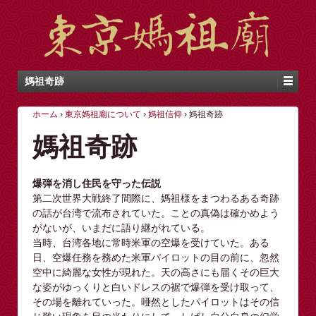
媽祖奇跡
ホーム
›
東京媽祖廟について
›
媽祖信仰
›
媽祖奇跡
媽祖奇跡
爆弾を消し住民を守った伝説
第二次世界大戦終了間際に、媽祖様をまつわるある奇跡
の話が台湾で流布されていた。ことの真偽は確かめよう
がないが、いまだに語り継がれている。
当時、台湾各地に常時米軍の空爆を受けていた。ある
日、空爆任務を務めた米軍パイロットの目の前に、忽然
空中に綺麗な女性が現れた。天の高さにも届くその巨大
な姿がゆっくりと白いドレスの裾で爆弾を受け取って、
その場を離れていった。唖然としたパイロットはその信