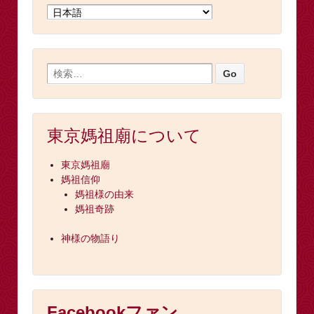
東京媽祖廟について
東京媽祖廟
媽祖信仰
媽祖様の由来
媽祖奇跡
神様の物語り
Facebookファン