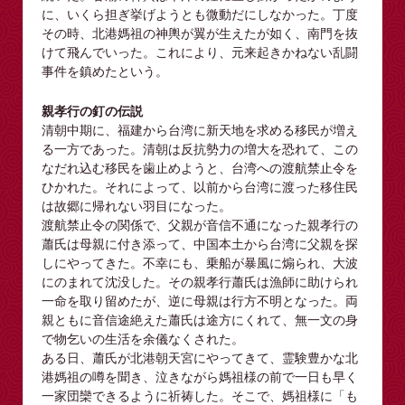
に、いくら担ぎ挙げようとも微動だにしなかった。丁度
その時、北港媽祖の神輿が翼が生えたが如く、南門を抜
けて飛んでいった。これにより、元来起きかねない乱闘
事件を鎮めたという。
親孝行の釘の伝説
清朝中期に、福建から台湾に新天地を求める移民が増え
る一方であった。清朝は反抗勢力の増大を恐れて、この
なだれ込む移民を歯止めようと、台湾への渡航禁止令を
ひかれた。それによって、以前から台湾に渡った移住民
は故郷に帰れない羽目になった。
渡航禁止令の関係で、父親が音信不通になった親孝行の
蕭氏は母親に付き添って、中国本土から台湾に父親を探
しにやってきた。不幸にも、乗船が暴風に煽られ、大波
にのまれて沈没した。その親孝行蕭氏は漁師に助けられ
一命を取り留めたが、逆に母親は行方不明となった。両
親ともに音信途絶えた蕭氏は途方にくれて、無一文の身
で物乞いの生活を余儀なくされた。
ある日、蕭氏が北港朝天宮にやってきて、霊験豊かな北
港媽祖の噂を聞き、泣きながら媽祖様の前で一日も早く
一家団欒できるように祈祷した。そこで、媽祖様に「も