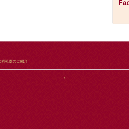
Fa
の媽祖廟のご紹介
↑