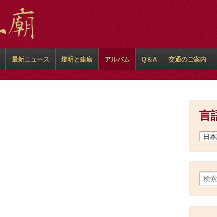
最新ニュース
燈明と建廟
アルバム
Q＆A
交通のご案内
言