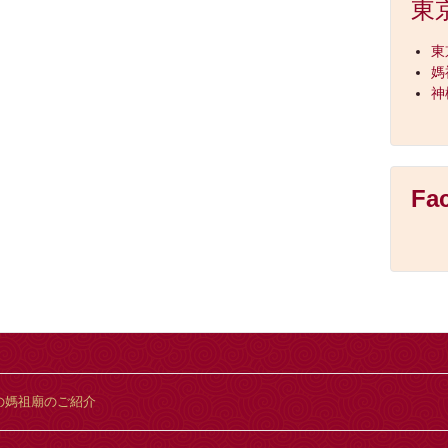
東
東
媽
神
Fa
の媽祖廟のご紹介