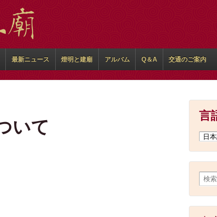
最新ニュース
燈明と建廟
アルバム
Q＆A
交通のご案内
言
ついて