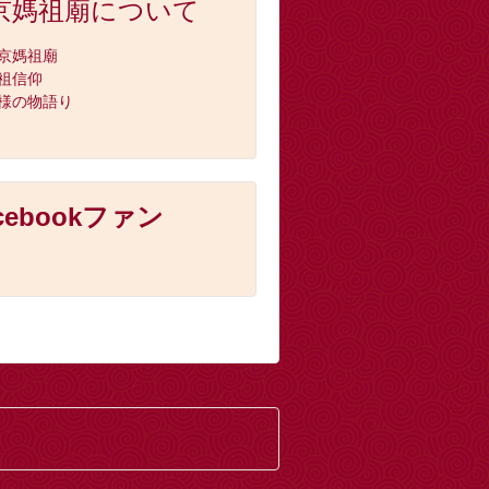
京媽祖廟について
京媽祖廟
祖信仰
様の物語り
cebookファン