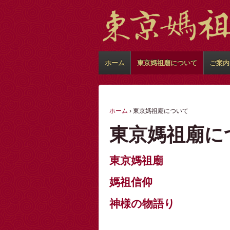
ホーム
東京媽祖廟について
ご案内
ホーム
›
東京媽祖廟について
東京媽祖廟に
東京媽祖廟
媽祖信仰
神様の物語り